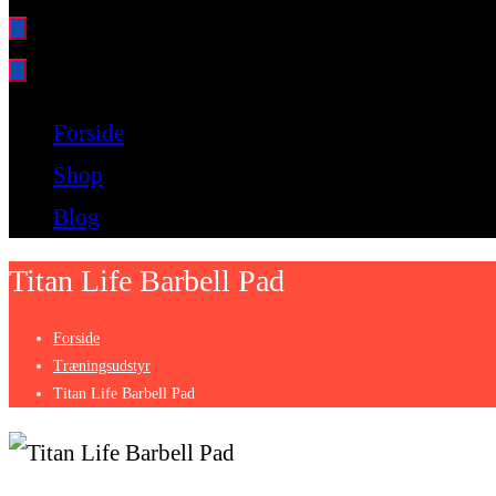
Bare endnu et fitness websted
Forside
Shop
Blog
Titan Life Barbell Pad
Forside
Træningsudstyr
Titan Life Barbell Pad