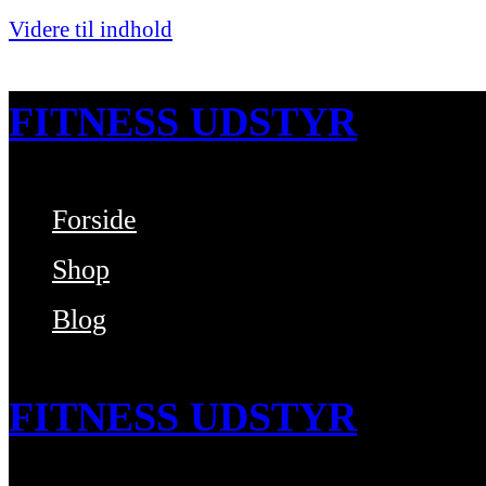
Videre til indhold
FITNESS UDSTYR
Forside
Bare endnu et fitness websted
Shop
Blog
FITNESS UDSTYR