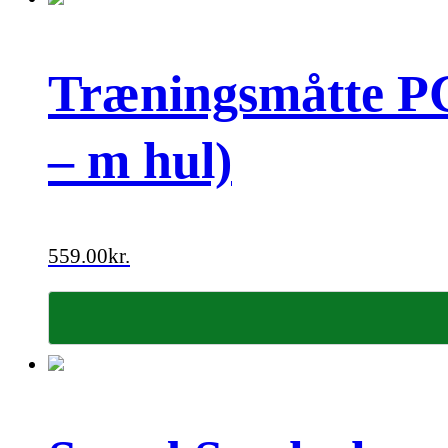
Træningsmåtte PG
– m hul)
559.00
kr.