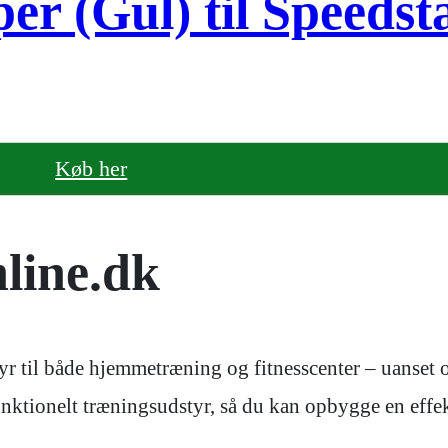
er (Gul) til Speedst
Køb her
line.dk
r til både hjemmetræning og fitnesscenter – uanset om
 funktionelt træningsudstyr, så du kan opbygge en ef