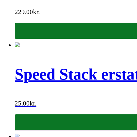
229.00
kr.
Speed Stack ersta
25.00
kr.