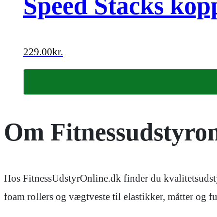
Speed Stacks kopp
229.00
kr.
Om Fitnessudstyron
Hos FitnessUdstyrOnline.dk finder du kvalitetsudsty
foam rollers og vægtveste til elastikker, måtter og