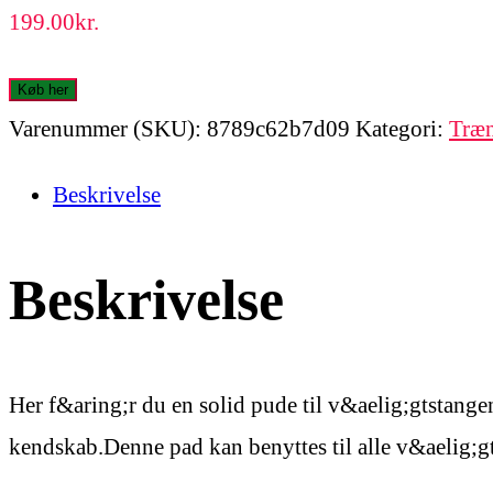
199.00
kr.
Køb her
Varenummer (SKU):
8789c62b7d09
Kategori:
Træn
Beskrivelse
Beskrivelse
Her f&aring;r du en solid pude til v&aelig;gtstangen,
kendskab.Denne pad kan benyttes til alle v&aelig;gt