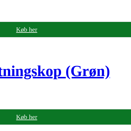
Køb her
tningskop (Grøn)
Køb her