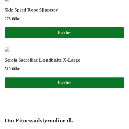
Sklz Speed Rope Sjippetov
278.00
kr.
Køb her
Serola Sacroiliac Lændbælte X-Large
519.00
kr.
Køb her
Om Fitnessudstyronline.dk