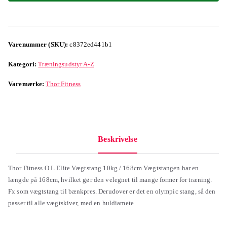
Varenummer (SKU):
c8372ed441b1
Kategori:
Træningsudstyr A-Z
Varemærke:
Thor Fitness
Beskrivelse
Thor Fitness O L Elite Vægtstang 10kg / 168cm Vægtstangen har en
længde på 168cm, hvilket gør den velegnet til mange former for træning.
Fx som vægtstang til bænkpres. Derudover er det en olympic stang, så den
passer til alle vægtskiver, med en huldiamete