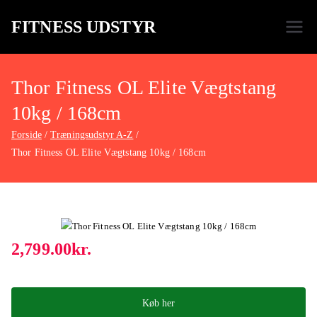
FITNESS UDSTYR
Bare endnu et fitness websted
Thor Fitness OL Elite Vægtstang
10kg / 168cm
Forside
Træningsudstyr A-Z
Thor Fitness OL Elite Vægtstang 10kg / 168cm
2,799.00
kr.
Køb her