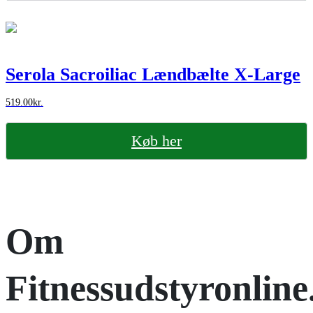
Serola Sacroiliac Lændbælte X-Large
519.00
kr.
Køb her
Om
Fitnessudstyronline