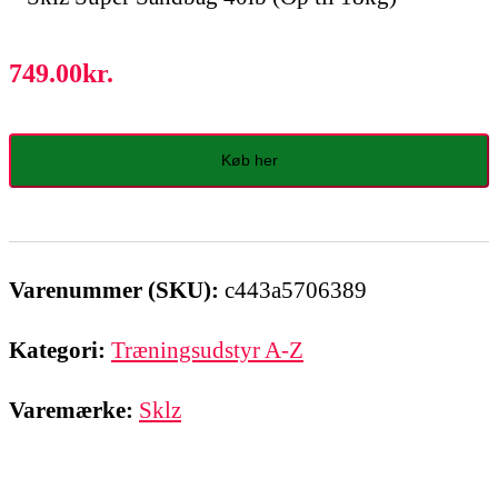
749.00
kr.
Køb her
Varenummer (SKU):
c443a5706389
Kategori:
Træningsudstyr A-Z
Varemærke:
Sklz