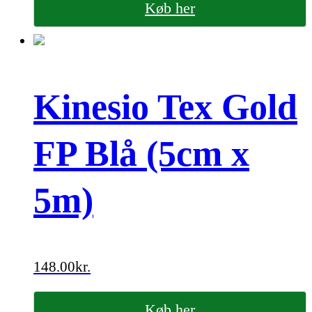
Køb her
Kinesio Tex Gold
FP Blå (5cm x
5m)
148.00
kr.
Køb her