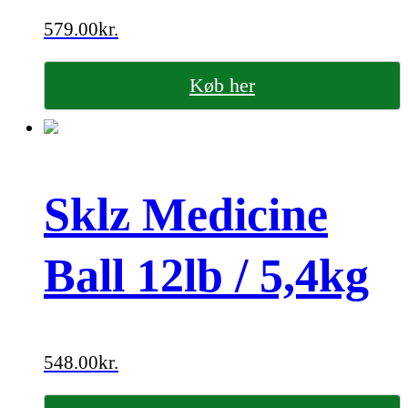
579.00
kr.
Køb her
Sklz Medicine
Ball 12lb / 5,4kg
548.00
kr.