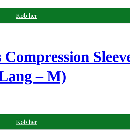
Køb her
s Compression Sleev
XLang – M)
Køb her