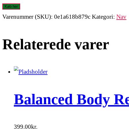
Køb her
Varenummer (SKU):
0e1a618b879c
Kategori:
Nav
Relaterede varer
Balanced Body R
399.00
kr.