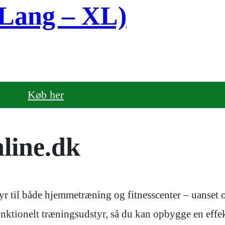
XLang – XL)
Køb her
line.dk
r til både hjemmetræning og fitnesscenter – uanset om
 funktionelt træningsudstyr, så du kan opbygge en ef