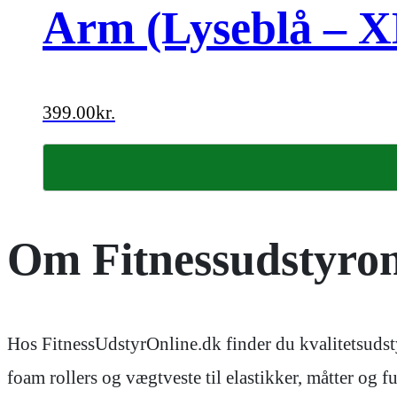
Arm (Lyseblå – 
399.00
kr.
Om Fitnessudstyron
Hos FitnessUdstyrOnline.dk finder du kvalitetsudsty
foam rollers og vægtveste til elastikker, måtter og