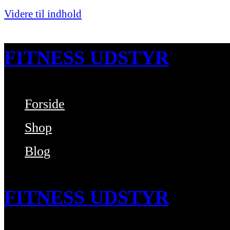
Videre til indhold
FITNESS UDSTYR
Forside
Bare endnu et fitness websted
Shop
Blog
FITNESS UDSTYR