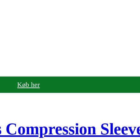
Køb her
s Compression Sleev