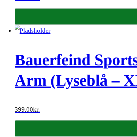
Bauerfeind Sport
Arm (Lyseblå – 
399.00
kr.