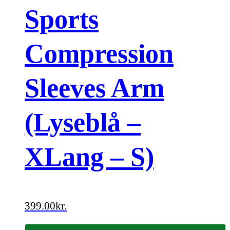
Sports
Compression
Sleeves Arm
(Lyseblå –
XLang – S)
399.00
kr.