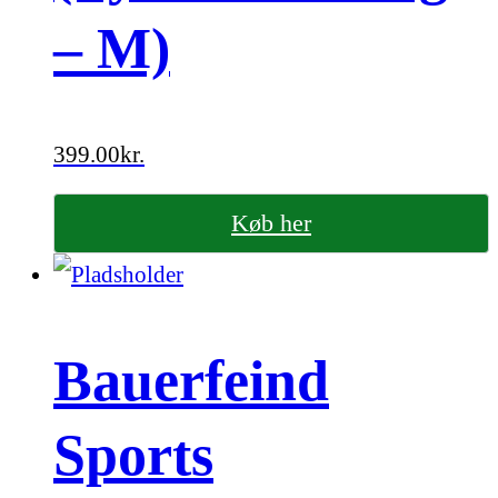
– M)
399.00
kr.
Køb her
Bauerfeind
Sports