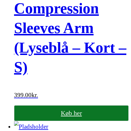
Compression
Sleeves Arm
(Lyseblå – Kort –
S)
399.00
kr.
Køb her