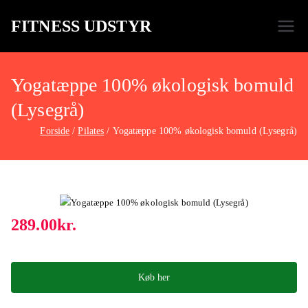
FITNESS UDSTYR
Bare endnu et fitness websted
Yogatæppe 100% økologisk bomuld
(Lysegrå)
Forside
Pilates
Yogatæppe 100% økologisk bomuld (Lysegrå)
289.00
kr.
Køb her