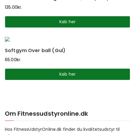
135.00
kr.
Køb her
Softgym Over ball (Gul)
65.00
kr.
Køb her
Om Fitnessudstyronline.dk
Hos FitnessUdstyrOnline.dk finder du kvalitetsudstyr til