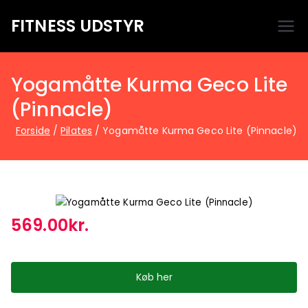
FITNESS UDSTYR
Bare endnu et fitness websted
Yogamåtte Kurma Geco Lite
(Pinnacle)
Forside
Pilates
Yogamåtte Kurma Geco Lite (Pinnacle)
569.00
kr.
Køb her