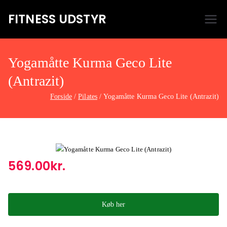
FITNESS UDSTYR
Bare endnu et fitness websted
Yogamåtte Kurma Geco Lite
(Antrazit)
Forside
Pilates
Yogamåtte Kurma Geco Lite (Antrazit)
569.00
kr.
Køb her