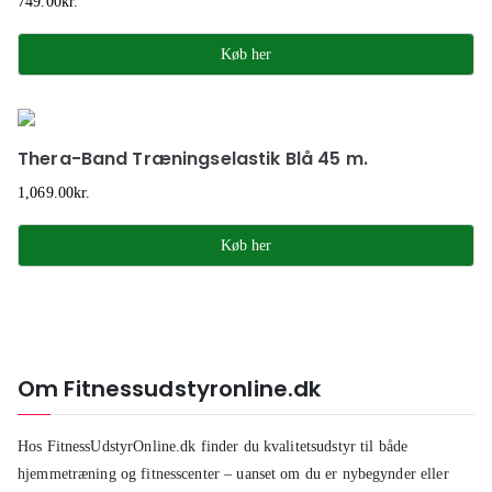
749.00
kr.
Køb her
Thera-Band Træningselastik Blå 45 m.
1,069.00
kr.
Køb her
Om Fitnessudstyronline.dk
Hos FitnessUdstyrOnline.dk finder du kvalitetsudstyr til både
hjemmetræning og fitnesscenter – uanset om du er nybegynder eller