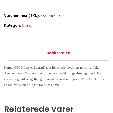
Varenummer (SKU):
c7224fbcf93a
Kategori:
Pilates
Beskrivelse
Kurma GECO Lite er fremstillet af h&oslash;jkvalitets naturligt ikke-
Amazon skovh&oslash;stet gummi, syntetisk og genbrugsgummi.Den
eneste yogam&aring;tte i gummi, der kan genbruges 100%.GECO Lite er
en fantastisk blanding af h&oslash;j yd
Relaterede varer