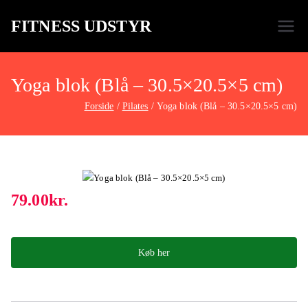
FITNESS UDSTYR
Bare endnu et fitness websted
Yoga blok (Blå – 30.5×20.5×5 cm)
Forside
Pilates
Yoga blok (Blå – 30.5×20.5×5 cm)
79.00
kr.
Køb her