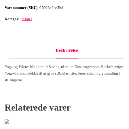
Varenummer (SKU):
06923a0ec5bd
Kategori:
Pilates
Beskrivelse
Yoga og Pilates blokken i h&aring;rd skum.Den bruges som &oslash;vrige
Yoga-/Pilates blokke til at give st&oslash;tte, l&oslash;ft og grounding i
stillingerne.
Relaterede varer