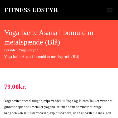
FITNESS UDSTYR
Bare endnu et fitness websted
Yoga bælte Asana i bomuld m
metalspænde (Blå)
Forside
Yogaudstyr
Yoga bælte Asana i bomuld m metalspænde (Blå)
79.00
kr.
Yogabæltet er et alsidigt hjælpemiddel til Yoga og Pilates.Takket være det
glidende spænde i metal er yogabæltet nu endnu nemmere at bruge:
længden kan let justeres ved hjælp af spændet, uden at bæltet løsnes igen