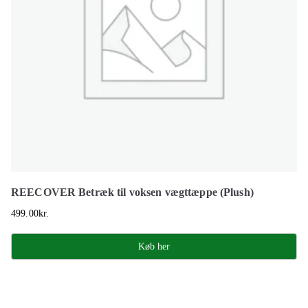
REECOVER Betræk til voksen vægttæppe (Plush)
499.00
kr.
Køb her