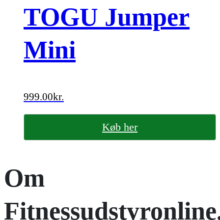
TOGU Jumper
Mini
999.00
kr.
Køb her
Om
Fitnessudstyronline