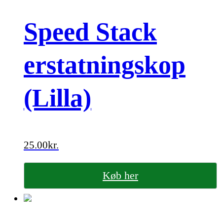
Speed Stack
erstatningskop
(Lilla)
25.00
kr.
Køb her