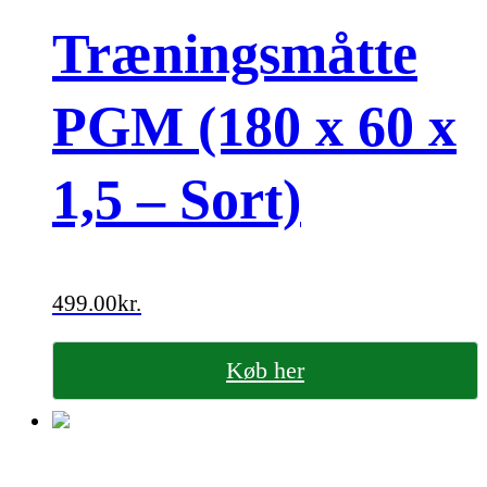
Træningsmåtte
PGM (180 x 60 x
1,5 – Sort)
499.00
kr.
Køb her