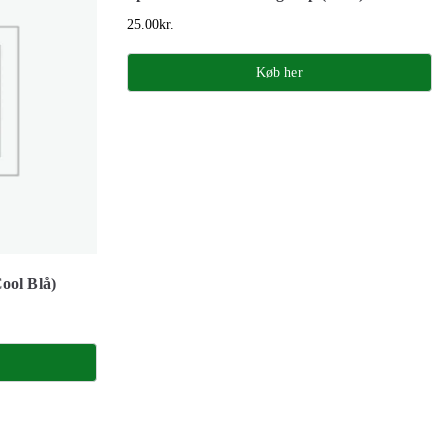
25.00
kr.
Køb her
ool Blå)