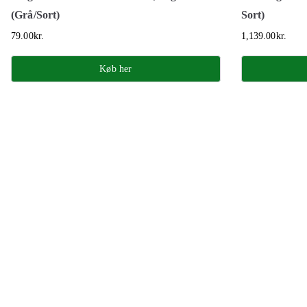
(Grå/Sort)
Sort)
79.00
kr.
1,139.00
kr.
Køb her