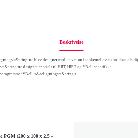
Beskrivelse
g;ningsm&aring;tte blev designet med en vision i tankerneLav en holdbar, alsidi
sm&aring;tte designet specielt til HIIT, HIRT og YBell-specifikke
gsprogrammer.YBell tr&aelig;ningsm&aring;t
e PGM (200 x 100 x 2,5 –