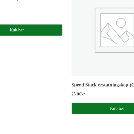
Køb her
Speed Stack erstatningskop (C
25.00
kr.
Køb her