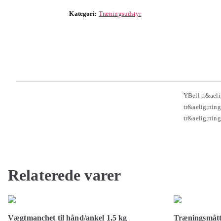
Kategori:
Træningsudstyr
YBell tr&aeli
tr&aelig;ning
tr&aelig;nin
Relaterede varer
Vægtmanchet til hånd/ankel 1,5 kg
Træningsmått