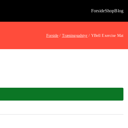
Forside
Shop
Blog
Forside
Træningsudstyr
YBell Exercise Mat