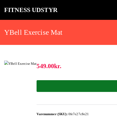
FITNESS UDSTYR
Bare endnu et fitness websted
YBell Exercise Mat
549.00
kr.
Varenummer (SKU):
0fe7e27c8e21