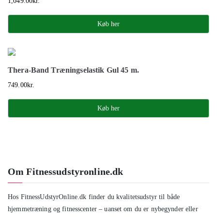
1,049.00
kr.
Køb her
Thera-Band Træningselastik Gul 45 m.
749.00
kr.
Køb her
Om Fitnessudstyronline.dk
Hos FitnessUdstyrOnline.dk finder du kvalitetsudstyr til både
hjemmetræning og fitnesscenter – uanset om du er nybegynder eller