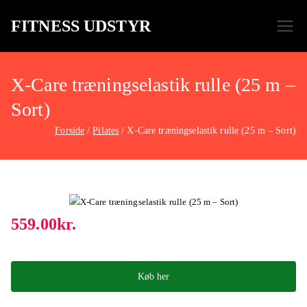
FITNESS UDSTYR
Bare endnu et fitness websted
X-Care træningselastik rulle (25 m –
Sort)
Forside
Pilates
X-Care træningselastik rulle (25 m – Sort)
559.00
kr.
Køb her