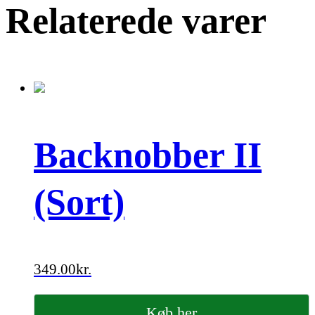
Relaterede varer
Backnobber II
(Sort)
349.00
kr.
Køb her