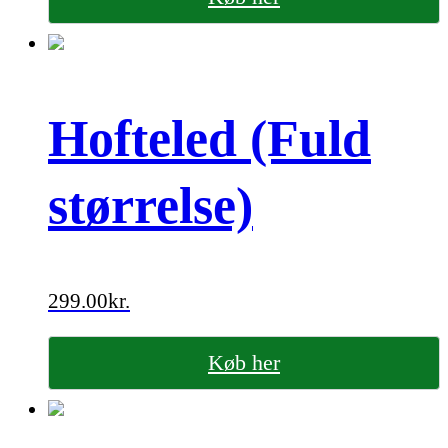
Hofteled (Fuld
størrelse)
299.00
kr.
Køb her