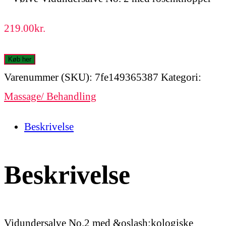
219.00
kr.
Køb her
Varenummer (SKU):
7fe149365387
Kategori:
Massage/ Behandling
Beskrivelse
Beskrivelse
Vidundersalve No.2 med &oslash;kologiske