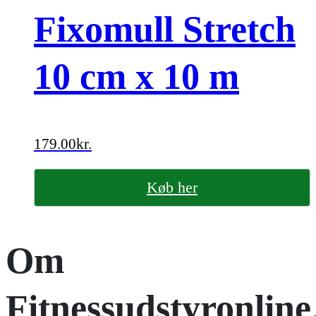
Fixomull Stretch
10 cm x 10 m
179.00
kr.
Køb her
Om
Fitnessudstyronline