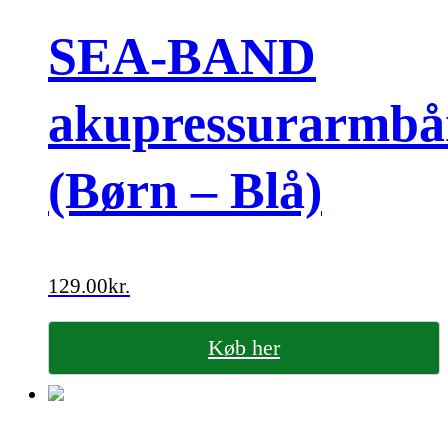
SEA-BAND
akupressurarmb
(Børn – Blå)
129.00
kr.
Køb her