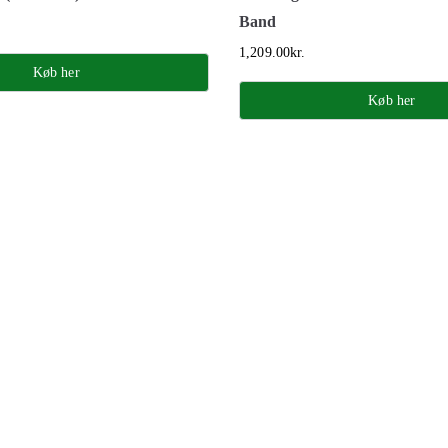
Band
1,209.00
kr.
Køb her
Køb her