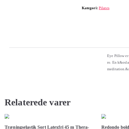
Kategori:
Pilates
Eye Pillow er
ro. En k&osl
meditation.
Relaterede varer
Træningselastik Sort Latexfri 45 m Thera-
Redondo bold 