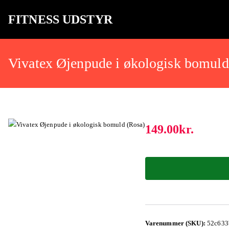
FITNESS UDSTYR
Bare endnu et fitness websted
Vivatex Øjenpude i økologisk bomuld
149.00
kr.
Varenummer (SKU):
52c633