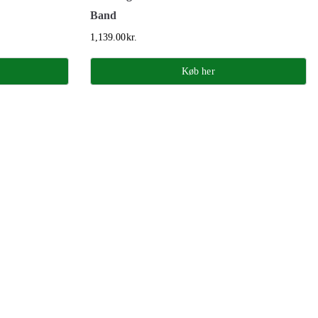
Band
1,139.00
kr.
Køb her