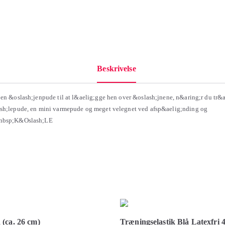
Beskrivelse
 en &oslash;jenpude til at l&aelig;gge hen over &oslash;jnene, n&aring;r du tr&a
ash;lepude, en mini varmepude og meget velegnet ved afsp&aelig;nding og
&nbsp;K&Oslash;LE
(ca. 26 cm)
Træningselastik Blå Latexfri 