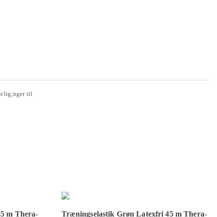
elig;nger til
45 m Thera-
Træningselastik Grøn Latexfri 45 m Thera-