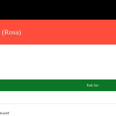
 (Rosa)
Køb her
bcacbf