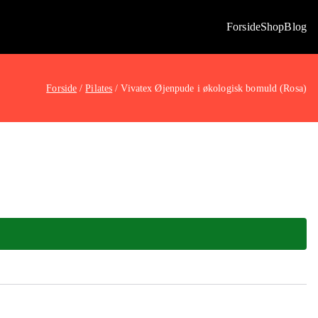
Forside
Shop
Blog
Forside
Pilates
Vivatex Øjenpude i økologisk bomuld (Rosa)