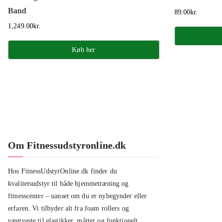
Band
89.00
kr.
1,249.00
kr.
Køb her
Om Fitnessudstyronline.dk
Hos FitnessUdstyrOnline.dk finder du
kvalitetsudstyr til både hjemmetræning og
fitnesscenter – uanset om du er nybegynder eller
erfaren. Vi tilbyder alt fra foam rollers og
vægtveste til elastikker, måtter og funktionelt