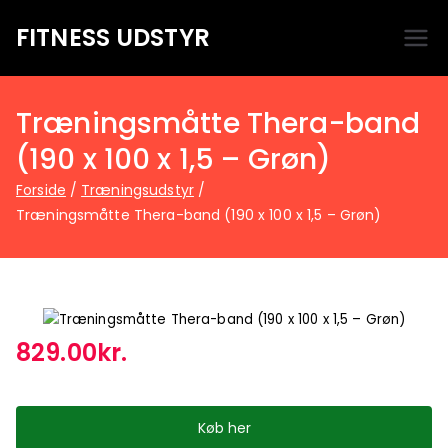
FITNESS UDSTYR
Bare endnu et fitness websted
Træningsmåtte Thera-band
(190 x 100 x 1,5 – Grøn)
Forside
Træningsudstyr
Træningsmåtte Thera-band (190 x 100 x 1,5 – Grøn)
829.00
kr.
Køb her