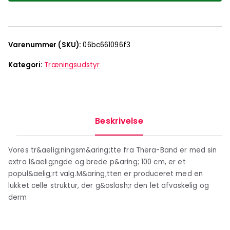
Varenummer (SKU):
06bc661096f3
Kategori:
Træningsudstyr
Beskrivelse
Vores tr&aelig;ningsm&aring;tte fra Thera-Band er med sin
extra l&aelig;ngde og brede p&aring; 100 cm, er et
popul&aelig;rt valg.M&aring;tten er produceret med en
lukket celle struktur, der g&oslash;r den let afvaskelig og
derm