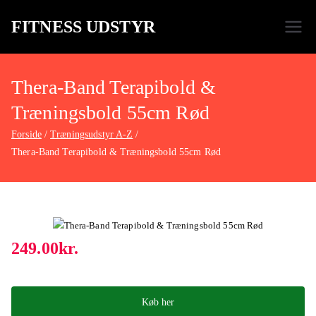
FITNESS UDSTYR
Bare endnu et fitness websted
Thera-Band Terapibold &
Træningsbold 55cm Rød
Forside
Træningsudstyr A-Z
Thera-Band Terapibold & Træningsbold 55cm Rød
249.00
kr.
Køb her