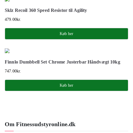
Sklz Recoil 360 Speed Resistor til Agility
479.00
kr.
Køb her
Finnlo Dumbbell Set Chrome Justerbar Håndvægt 10kg
747.00
kr.
Køb her
Om Fitnessudstyronline.dk