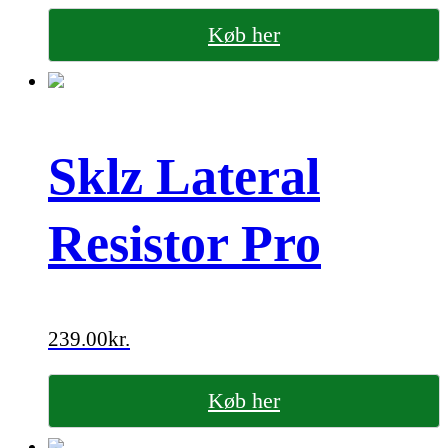
Køb her
Sklz Lateral
Resistor Pro
239.00
kr.
Køb her