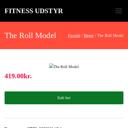
FITNESS UDSTYR
Bare endnu et fitness websted
The Roll Model
Forside
Bøger
The Roll Model
419.00
kr.
Køb her