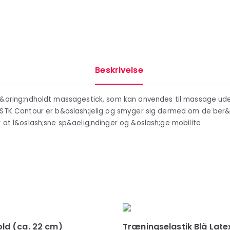
Beskrivelse
h&aring;ndholdt massagestick, som kan anvendes til massage ud
.STK Contour er b&oslash;jelig og smyger sig dermed om de ber&
r at l&oslash;sne sp&aelig;ndinger og &oslash;ge mobilite
ld (ca. 22 cm)
Træningselastik Blå Late