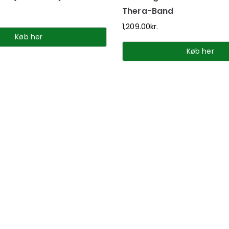
Thera-Band
1,209.00
kr.
Køb her
Køb her