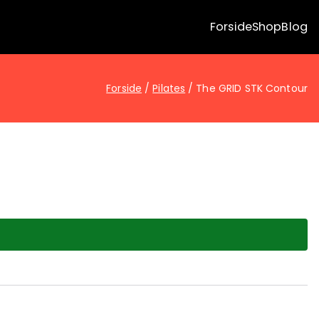
Forside
Shop
Blog
Forside
Pilates
The GRID STK Contour