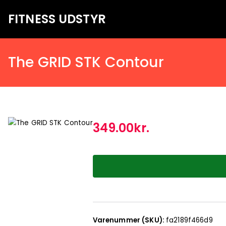
FITNESS UDSTYR
Bare endnu et fitness websted
The GRID STK Contour
349.00
kr.
Varenummer (SKU):
fa2189f466d9