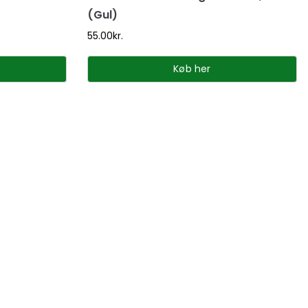
(Gul)
55.00
kr.
Køb her