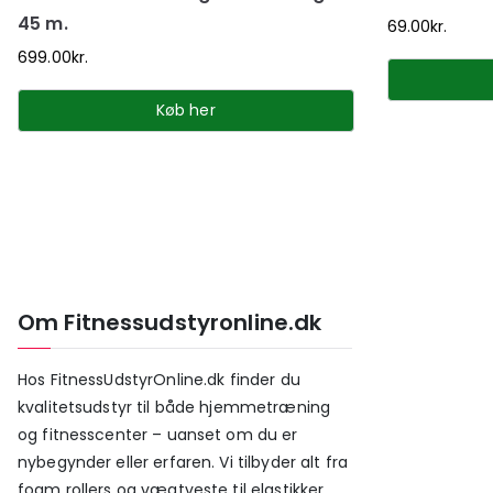
45 m.
69.00
kr.
699.00
kr.
Køb her
Om Fitnessudstyronline.dk
Hos FitnessUdstyrOnline.dk finder du
kvalitetsudstyr til både hjemmetræning
og fitnesscenter – uanset om du er
nybegynder eller erfaren. Vi tilbyder alt fra
foam rollers og vægtveste til elastikker,