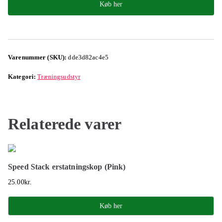
Køb her
Varenummer (SKU):
dde3d82ac4e5
Kategori:
Træningsudstyr
Relaterede varer
Speed Stack erstatningskop (Pink)
25.00
kr.
Køb her