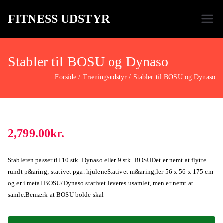
FITNESS UDSTYR
Bare endnu et fitness websted
Stabler til BOSU og Dynaso
Forside
Træningsudstyr
Stabler til BOSU og Dynaso
2,799.00
kr.
Stableren passer til 10 stk. Dynaso eller 9 stk. BOSUDet er nemt at flytte
rundt p&aring; stativet pga. hjuleneStativet m&aring;ler 56 x 56 x 175 cm
og er i metal.BOSU/Dynaso stativet leveres usamlet, men er nemt at
samle.Bemærk at BOSU bolde skal