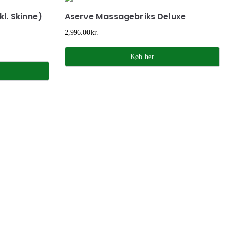
l. Skinne)
Aserve Massagebriks Deluxe
2,996.00
kr.
Køb her