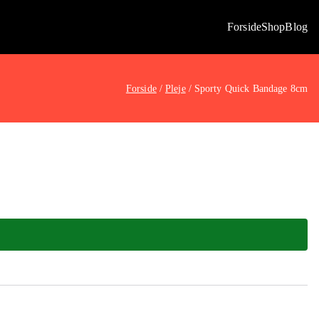
Forside
Shop
Blog
Forside
Pleje
Sporty Quick Bandage 8cm