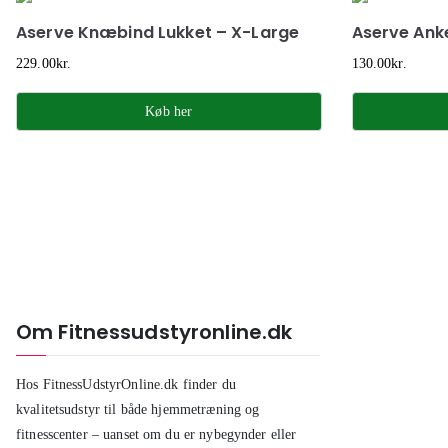
Aserve Knæbind Lukket – X-Large
Aserve Ank
229.00
kr.
130.00
kr.
Køb her
Om Fitnessudstyronline.dk
Hos FitnessUdstyrOnline.dk finder du
kvalitetsudstyr til både hjemmetræning og
fitnesscenter – uanset om du er nybegynder eller