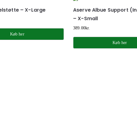
elstøtte – X-Large
Aserve Albue Support (Ink
– X-Small
389.00
kr.
Køb her
Køb her