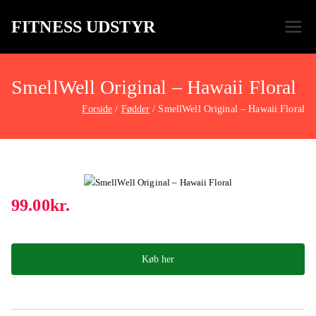
FITNESS UDSTYR
Bare endnu et fitness websted
SmellWell Original – Hawaii Floral
Forside
Fødder
SmellWell Original – Hawaii Floral
99.00
kr.
Køb her