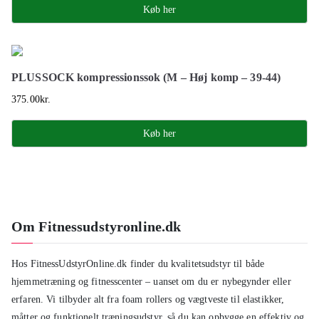
Køb her
PLUSSOCK kompressionssok (M – Høj komp – 39-44)
375.00
kr.
Køb her
Om Fitnessudstyronline.dk
Hos FitnessUdstyrOnline.dk finder du kvalitetsudstyr til både
hjemmetræning og fitnesscenter – uanset om du er nybegynder eller
erfaren. Vi tilbyder alt fra foam rollers og vægtveste til elastikker,
måtter og funktionelt træningsudstyr, så du kan opbygge en effektiv og