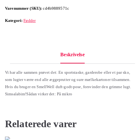
Varenummer (SKU):
cd4b9889571c
Kategori:
Fødder
Beskrivelse
Vi har alle sammen prøvet det: En sportstaske, garderobe eller et par sko,
som lugter værre end alle æggeprutter og sure mælkekartoner tilsammen.
Hvis du bruger en SmellWell duft-godt-pose, forsvinder den grimme lugt.
Simsalabim!Sådan virker det: På mikro
Relaterede varer