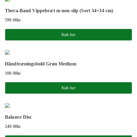
Thera-Band Vippebræt m non-slip (Sort 34×34 cm)
599.00
kr.
Køb her
Håndtræningsbold Grøn Medium
100.00
kr.
Køb her
Balance Disc
249.00
kr.