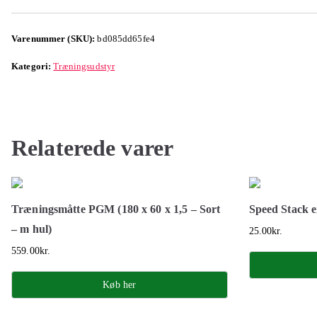
Varenummer (SKU):
bd085dd65fe4
Kategori:
Træningsudstyr
Relaterede varer
Træningsmåtte PGM (180 x 60 x 1,5 – Sort
Speed Stack e
– m hul)
25.00
kr.
559.00
kr.
Køb her