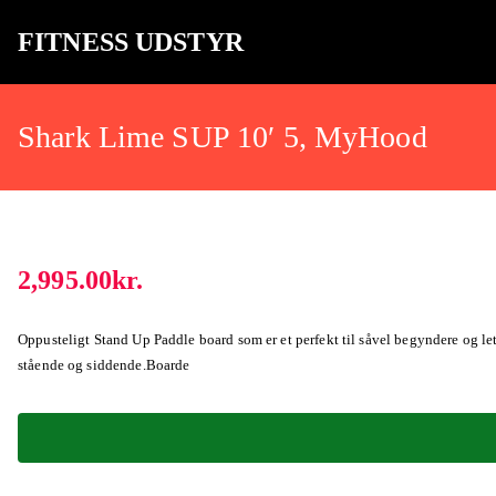
FITNESS UDSTYR
Bare endnu et fitness websted
Shark Lime SUP 10′ 5, MyHood
2,995.00
kr.
Oppusteligt Stand Up Paddle board som er et perfekt til såvel begyndere og le
stående og siddende.Boarde