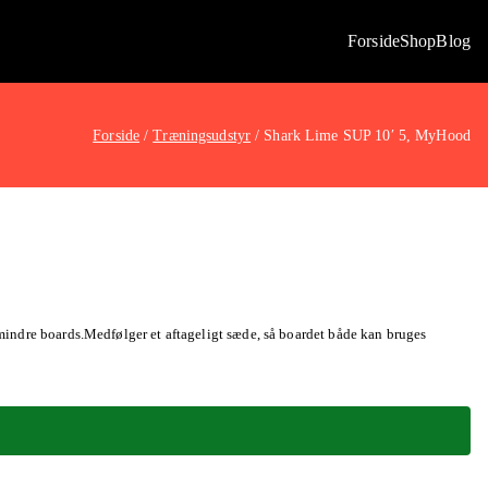
Forside
Shop
Blog
Forside
Træningsudstyr
Shark Lime SUP 10′ 5, MyHood
 mindre boards.Medfølger et aftageligt sæde, så boardet både kan bruges