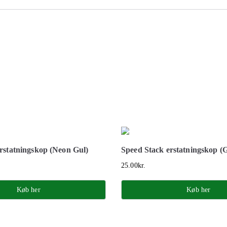
rstatningskop (Neon Gul)
Speed Stack erstatningskop (
25.00
kr.
Køb her
Køb her