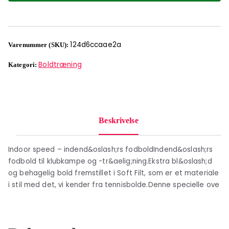
124d6ccaae2a
Varenummer (SKU):
Boldtræning
Kategori:
Beskrivelse
Indoor speed – indend&oslash;rs fodboldIndend&oslash;rs
fodbold til klubkampe og -tr&aelig;ning.Ekstra bl&oslash;d
og behagelig bold fremstillet i Soft Filt, som er et materiale
i stil med det, vi kender fra tennisbolde.Denne specielle ove