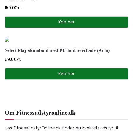
159.00
kr.
Køb her
Select Play skumbold med PU hud overflade (9 cm)
69.00
kr.
Køb her
Om Fitnessudstyronline.dk
Hos FitnessUdstyrOnline.dk finder du kvalitetsudstyr til