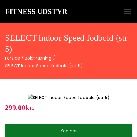
FITNESS UDSTYR
Bare endnu et fitness websted
SELECT Indoor Speed fodbold (str
5)
Forside
Boldtræning
SELECT Indoor Speed fodbold (str 5)
299.00
kr.
Køb her