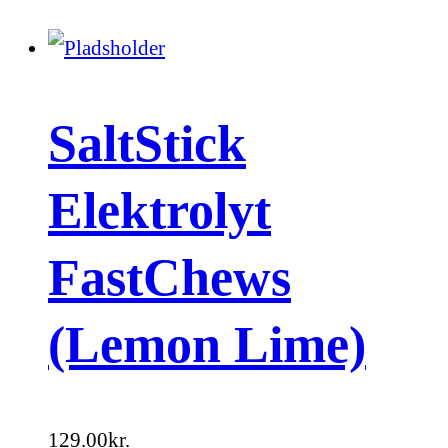
SaltStick
Elektrolyt
FastChews
(Lemon Lime)
129.00
kr.