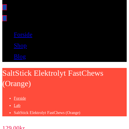
Bare endnu et fitness websted
Forside
Shop
Blog
SaltStick Elektrolyt FastChews
(Orange)
Forside
Løb
SaltStick Elektrolyt FastChews (Orange)
129.00
kr.