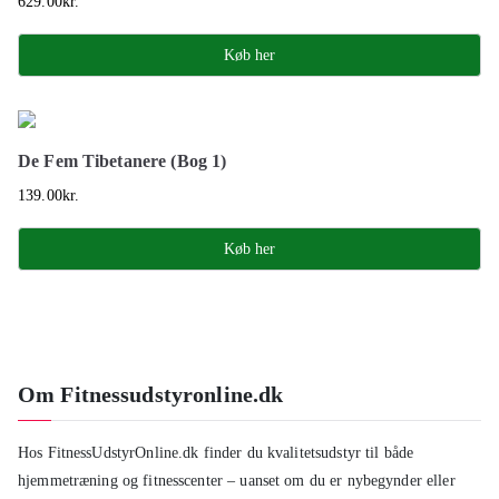
629.00
kr.
Køb her
De Fem Tibetanere (Bog 1)
139.00
kr.
Køb her
Om Fitnessudstyronline.dk
Hos FitnessUdstyrOnline.dk finder du kvalitetsudstyr til både
hjemmetræning og fitnesscenter – uanset om du er nybegynder eller