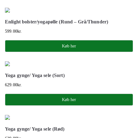
Enlight bolster/yogapølle (Rund – Grå/Thunder)
599.00
kr.
Køb her
Yoga gynge/ Yoga sele (Sort)
629.00
kr.
Køb her
Yoga gynge/ Yoga sele (Rød)