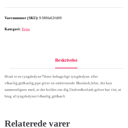
Varenummer (SKU):
9388fa62fd69
Kategori:
Yoga
Beskrivelse
Hvad er en tyngdedyne?Vores behagelige tyngdedyne eller
v&aelig;gtt&aelig;ppe giver en omfavnende f&oslash;lelse, der kan
sammenlignes med, at der holdes om dig.Unders&oslash;gelser har vist, at
brug af tyngdedyner/v&aelig;gtt&aeli
Relaterede varer