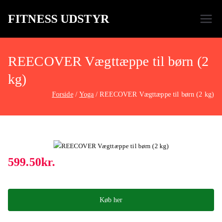
FITNESS UDSTYR
Bare endnu et fitness websted
REECOVER Vægttæppe til børn (2
kg)
Forside
Yoga
REECOVER Vægttæppe til børn (2 kg)
599.50
kr.
Køb her