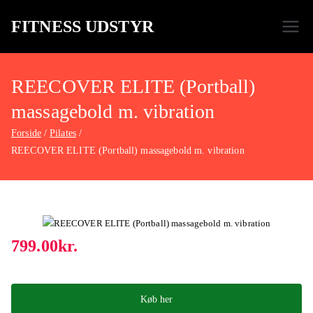
FITNESS UDSTYR
Bare endnu et fitness websted
REECOVER ELITE (Portball)
massagebold m. vibration
Forside
Pilates
REECOVER ELITE (Portball) massagebold m. vibration
799.00
kr.
Køb her