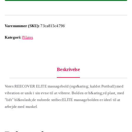
Varenummer (SKU):
73ca815c4796
Kategori:
Pilates
Beskrivelse
Vores REECOVER ELITE massagebold (ogs&aring; kaldet Portball) med
vibration er unik i sin evne til at vibrere. Bolden er h&aring;rd plast, med
"lidt" bl&oslash;de nubrede striber.ELITE massagebolden er ideel til at
arbejde med muskel