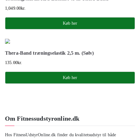
1,049.00
kr.
Køb her
Thera-Band træningselastik 2,5 m. (Sølv)
135.00
kr.
Køb her
Om Fitnessudstyronline.dk
Hos FitnessUdstyrOnline.dk finder du kvalitetsudstyr til både