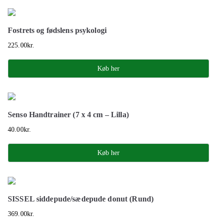
Fostrets og fødslens psykologi
225.00
kr.
Køb her
Senso Handtrainer (7 x 4 cm – Lilla)
40.00
kr.
Køb her
SISSEL siddepude/sædepude donut (Rund)
369.00
kr.