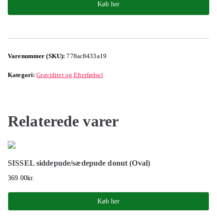
Køb her
Varenummer (SKU):
778ac8433a19
Kategori:
Graviditet og Efterfødsel
Relaterede varer
SISSEL siddepude/sædepude donut (Oval)
369.00
kr.
Køb her