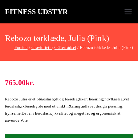
FITNESS UDSTYR
Bare endnu et fitness websted
Rebozo tørklæde, Julia (Pink)
Forside
Graviditet og Efterfødsel
Rebozo tørklæde, Julia (Pink)
765.00
kr.
Rebozo Julia er et bl&oslash;dt og l&aelig;kkert h&aring;ndv&aelig;vet
t&oslash;rkl&aelig;de med et unikt h&aring;ndlavet design p&aring;
frynserne.Det er i h&oslash;j kvalitet og meget let og ergonomisk at
anvende.Vore