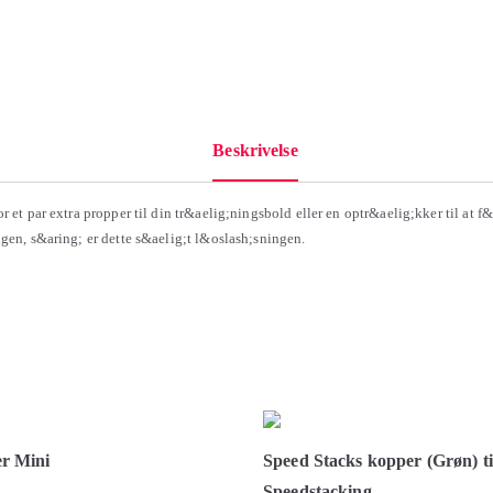
Beskrivelse
r et par extra propper til din tr&aelig;ningsbold eller en optr&aelig;kker til at f
igen, s&aring; er dette s&aelig;t l&oslash;sningen.
r Mini
Speed Stacks kopper (Grøn) ti
Speedstacking