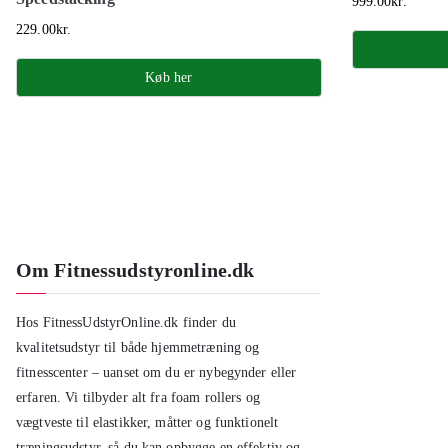
999.00
kr.
229.00
kr.
Køb her
Om Fitnessudstyronline.dk
Hos FitnessUdstyrOnline.dk finder du
kvalitetsudstyr til både hjemmetræning og
fitnesscenter – uanset om du er nybegynder eller
erfaren. Vi tilbyder alt fra foam rollers og
vægtveste til elastikker, måtter og funktionelt
træningsudstyr, så du kan opbygge en effektiv og