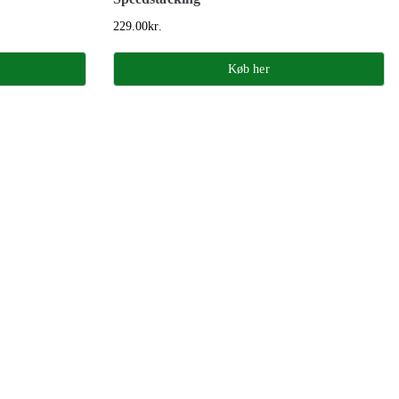
229.00
kr.
Køb her