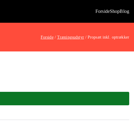
Forside
Shop
Blog
Forside
Træningsudstyr
Propsæt inkl. optrækker