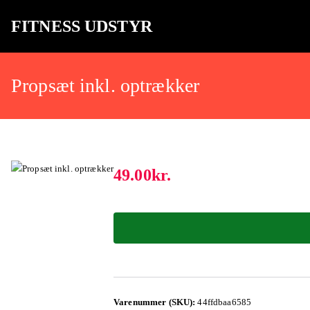
FITNESS UDSTYR
Bare endnu et fitness websted
Propsæt inkl. optrækker
49.00
kr.
Varenummer (SKU):
44ffdbaa6585