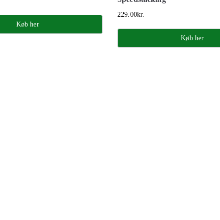
229.00
kr.
Køb her
Køb her