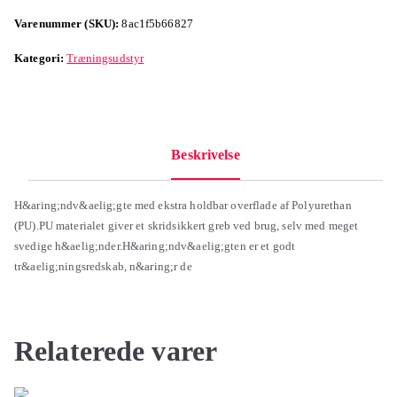
Varenummer (SKU):
8ac1f5b66827
Kategori:
Træningsudstyr
Beskrivelse
H&aring;ndv&aelig;gte med ekstra holdbar overflade af Polyurethan
(PU).PU materialet giver et skridsikkert greb ved brug, selv med meget
svedige h&aelig;nder.H&aring;ndv&aelig;gten er et godt
tr&aelig;ningsredskab, n&aring;r de
Relaterede varer