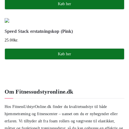
Køb her
Speed Stack erstatningskop (Pink)
25.00
kr.
Køb her
Om Fitnessudstyronline.dk
Hos FitnessUdstyrOnline.dk finder du kvalitetsudstyr til både
hjemmetræning og fitnesscenter – uanset om du er nybegynder eller
erfaren. Vi tilbyder alt fra foam rollers og vægtveste til elastikker,
måtter og funktionelt træningsudstyr, så du kan opbygge en effektiv og