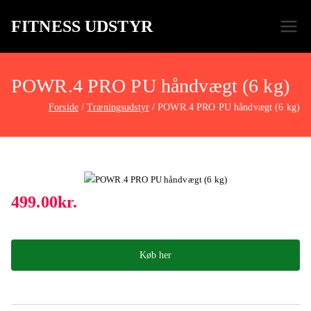
FITNESS UDSTYR
Bare endnu et fitness websted
POWR.4 PRO PU håndvægt (6 kg)
Forside
Træningsudstyr
POWR.4 PRO PU håndvægt (6 kg)
499.00
kr.
Køb her