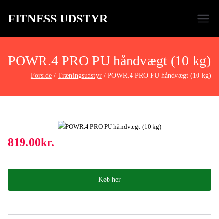
FITNESS UDSTYR
Bare endnu et fitness websted
POWR.4 PRO PU håndvægt (10 kg)
Forside
Træningsudstyr
POWR.4 PRO PU håndvægt (10 kg)
819.00
kr.
Køb her