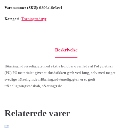
Varenummer (SKU):
6896a10e3ec1
Kategori:
Træningsudstyr
Beskrivelse
H&aring;ndv&aelig;gte med ekstra holdbar overflade af Polyurethan
(PU).PU materialet giver et skridsikkert greb ved brug, selv med meget
svedige h&aelig;nder.H&aring;ndv&aelig;gten er et godt
tr&aelig;ningsredskab, n&aring;r de
Relaterede varer