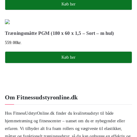
Køb her
Træningsmåtte PGM (180 x 60 x 1,5 – Sort – m hul)
559.00
kr.
Køb her
Om Fitnessudstyronline.dk
Hos FitnessUdstyrOnline.dk finder du kvalitetsudstyr til både
hjemmetræning og fitnesscenter – uanset om du er nybegynder eller
erfaren. Vi tilbyder alt fra foam rollers og vægtveste til elastikker,
måtter og funktionelt træningsudstyr, så du kan opbygge en effektiv og