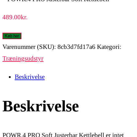
489.00
kr.
Køb her
Varenummer (SKU):
8cb3d7fd17a6
Kategori:
Træningsudstyr
Beskrivelse
Beskrivelse
POWR.4 PRO Soft Justerbar Kettlebell er intet