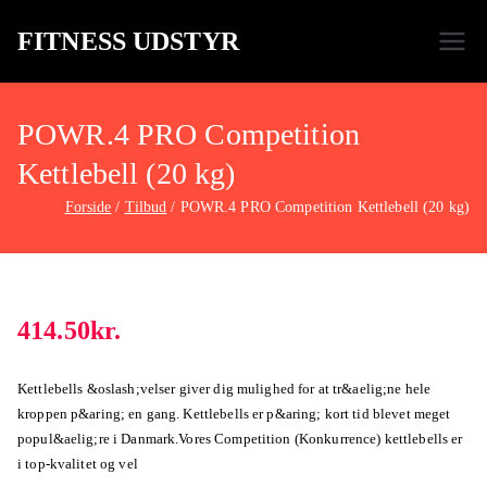
FITNESS UDSTYR
Bare endnu et fitness websted
POWR.4 PRO Competition
Kettlebell (20 kg)
Forside
Tilbud
POWR.4 PRO Competition Kettlebell (20 kg)
414.50
kr.
Kettlebells &oslash;velser giver dig mulighed for at tr&aelig;ne hele
kroppen p&aring; en gang. Kettlebells er p&aring; kort tid blevet meget
popul&aelig;re i Danmark.Vores Competition (Konkurrence) kettlebells er
i top-kvalitet og vel