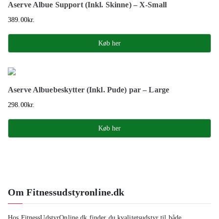
Aserve Albue Support (Inkl. Skinne) – X-Small
389.00
kr.
Køb her
Aserve Albuebeskytter (Inkl. Pude) par – Large
298.00
kr.
Køb her
Om Fitnessudstyronline.dk
Hos FitnessUdstyrOnline.dk finder du kvalitetsudstyr til både