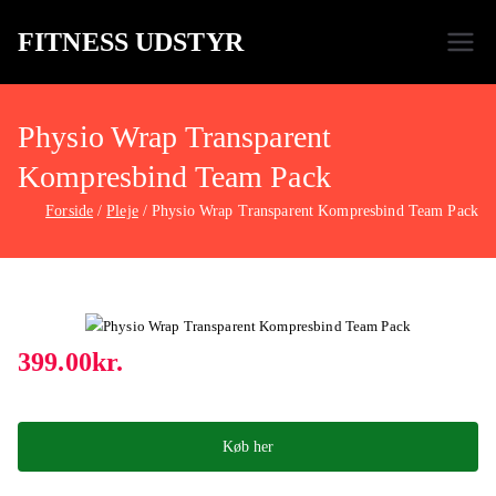
FITNESS UDSTYR
Bare endnu et fitness websted
Physio Wrap Transparent
Kompresbind Team Pack
Forside
Pleje
Physio Wrap Transparent Kompresbind Team Pack
399.00
kr.
Køb her