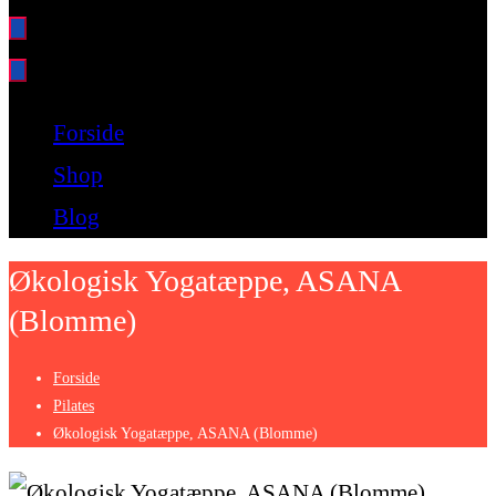
Bare endnu et fitness websted
Forside
Shop
Blog
Økologisk Yogatæppe, ASANA
(Blomme)
Forside
Pilates
Økologisk Yogatæppe, ASANA (Blomme)