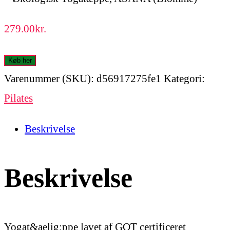
279.00
kr.
Køb her
Varenummer (SKU):
d56917275fe1
Kategori:
Pilates
Beskrivelse
Beskrivelse
Yogat&aelig;ppe lavet af GOT certificeret