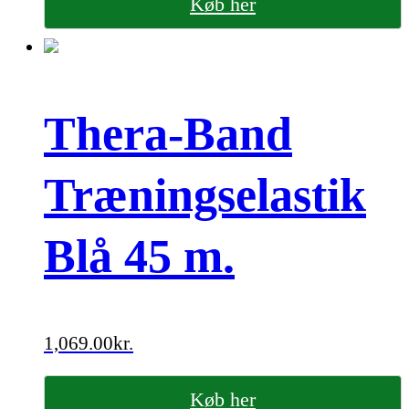
Køb her
Thera-Band
Træningselastik
Blå 45 m.
1,069.00
kr.
Køb her