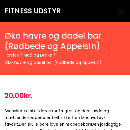
FITNESS UDSTYR
Bare endnu et fitness websted
Øko havre og dadel bar
(Rødbede og Appelsin)
Forside
Mad og Drikke
Øko havre og dadel bar (Rødbede og Appelsin)
20.00
kr.
Svenskere elsker deres rodfrugter, og den sunde og
mættende rødbede er helt sikkert en Moonvalley-
favorit.Der skulle bare lave en rødbedebar!Den jordagtige