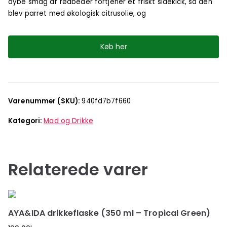
dybe smag af rødbeder fortjener et friskt sidekick, så den
blev parret med økologisk citrusolie, og
Køb her
Varenummer (SKU):
940fd7b7f660
Kategori:
Mad og Drikke
Relaterede varer
AYA&IDA drikkeflaske (350 ml – Tropical Green)