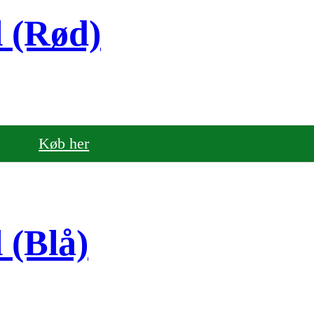
l (Rød)
Køb her
 (Blå)