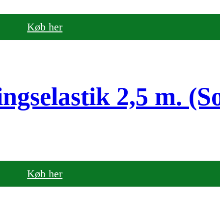
Køb her
gselastik 2,5 m. (So
Køb her