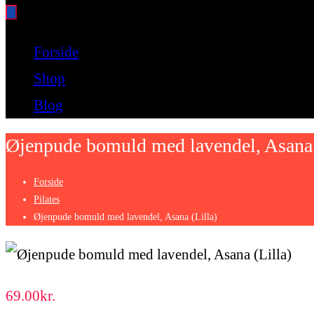
Bare endnu et fitness websted
Forside
Shop
Blog
Øjenpude bomuld med lavendel, Asana 
Forside
Pilates
Øjenpude bomuld med lavendel, Asana (Lilla)
69.00
kr.