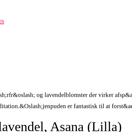
es
;rfr&oslash; og lavendelblomster der virker afsp&a
tation.&Oslash;jenpuden er fantastisk til at forst&ae
vendel, Asana (Lilla)