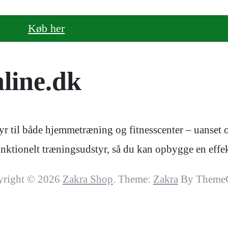
Køb her
line.dk
r til både hjemmetræning og fitnesscenter – uanset om
 funktionelt træningsudstyr, så du kan opbygge en ef
yright © 2026
Zakra Shop
. Theme:
Zakra
By ThemeG