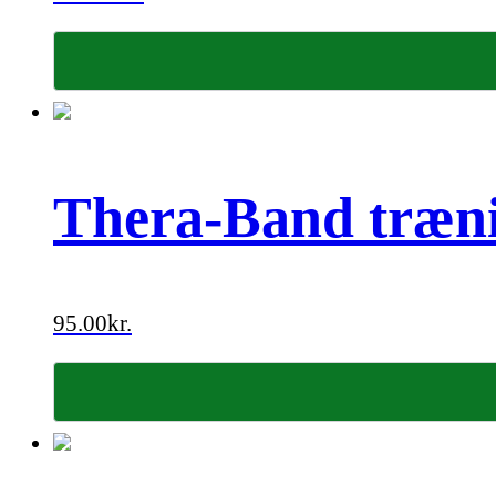
Thera-Band trænin
95.00
kr.