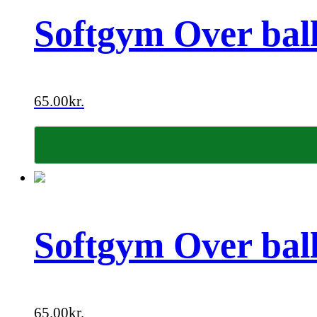
Softgym Over bal
65.00
kr.
Softgym Over ball
65.00
kr.