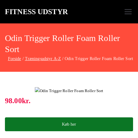
FITNESS UDSTYR
Bare endnu et fitness websted
Odin Trigger Roller Foam Roller
Sort
Forside
Træningsudstyr A-Z
Odin Trigger Roller Foam Roller Sort
98.00
kr.
Køb her