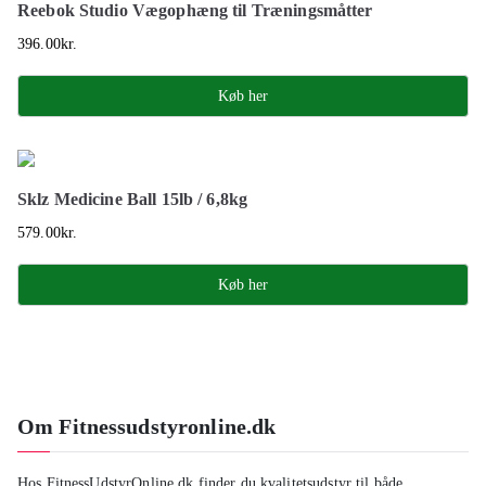
Reebok Studio Vægophæng til Træningsmåtter
396.00
kr.
Køb her
Sklz Medicine Ball 15lb / 6,8kg
579.00
kr.
Køb her
Om Fitnessudstyronline.dk
Hos FitnessUdstyrOnline.dk finder du kvalitetsudstyr til både