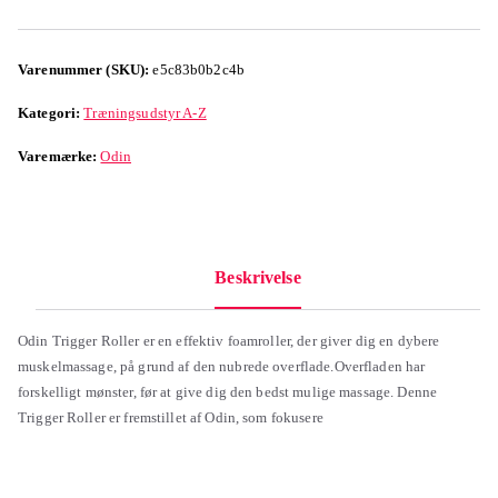
Varenummer (SKU):
e5c83b0b2c4b
Kategori:
Træningsudstyr A-Z
Varemærke:
Odin
Beskrivelse
Odin Trigger Roller er en effektiv foamroller, der giver dig en dybere
muskelmassage, på grund af den nubrede overflade.Overfladen har
forskelligt mønster, før at give dig den bedst mulige massage. Denne
Trigger Roller er fremstillet af Odin, som fokusere