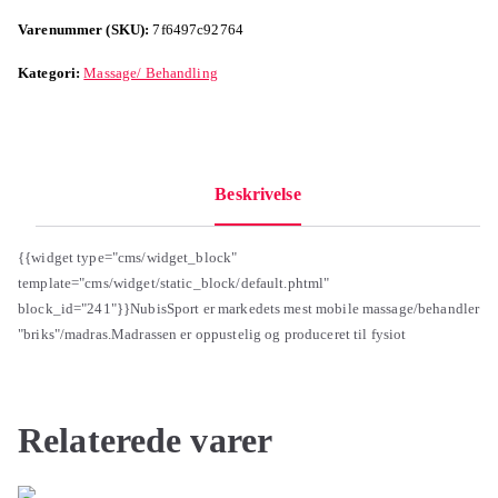
Varenummer (SKU):
7f6497c92764
Kategori:
Massage/ Behandling
Beskrivelse
{{widget type="cms/widget_block"
template="cms/widget/static_block/default.phtml"
block_id="241"}}NubisSport er markedets mest mobile massage/behandler
"briks"/madras.Madrassen er oppustelig og produceret til fysiot
Relaterede varer