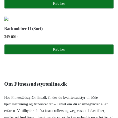
Køb her
Backnobber II (Sort)
349.00
kr.
Køb her
Om Fitnessudstyronline.dk
Hos FitnessUdstyrOnline.dk finder du kvalitetsudstyr til både
hjemmetræning og fitnesscenter – uanset om du er nybegynder eller
erfaren. Vi tilbyder alt fra foam rollers og vægtveste til elastikker,
måtter og funktionelt træningsudstyr, så du kan opbygge en effektiv og