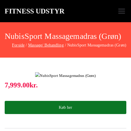
FITNESS UDSTYR
Bare endnu et fitness websted
NubisSport Massagemadras (Grøn)
Forside
Massage/ Behandling
NubisSport Massagemadras (Grøn)
7,999.00
kr.
Køb her