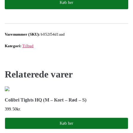
Køb her
Varenummer (SKU):
b052f54d1aad
Kategori:
Tilbud
Relaterede varer
Colibri Tights HQ (M – Kort – Rød – S)
399.50
kr.
Køb her