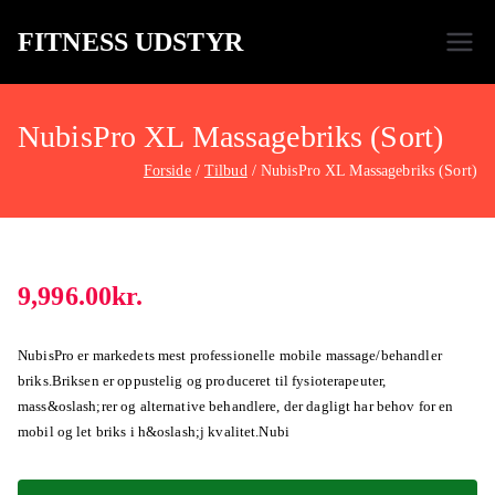
FITNESS UDSTYR
Bare endnu et fitness websted
NubisPro XL Massagebriks (Sort)
Forside
Tilbud
NubisPro XL Massagebriks (Sort)
9,996.00
kr.
NubisPro er markedets mest professionelle mobile massage/behandler
briks.Briksen er oppustelig og produceret til fysioterapeuter,
mass&oslash;rer og alternative behandlere, der dagligt har behov for en
mobil og let briks i h&oslash;j kvalitet.Nubi