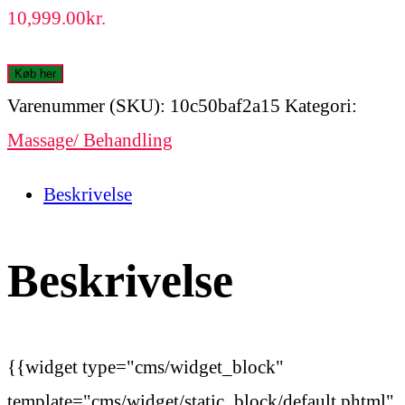
10,999.00
kr.
Køb her
Varenummer (SKU):
10c50baf2a15
Kategori:
Massage/ Behandling
Beskrivelse
Beskrivelse
{{widget type="cms/widget_block"
template="cms/widget/static_block/default.phtml"