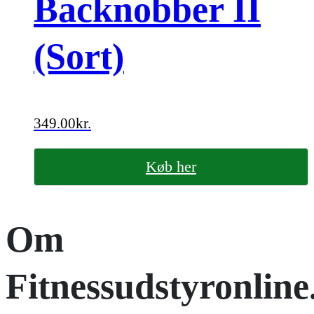
Backnobber II
(Sort)
349.00
kr.
Køb her
Om
Fitnessudstyronline