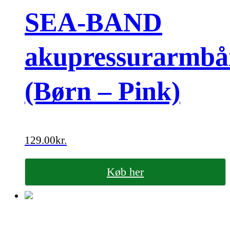
SEA-BAND
akupressurarmb
(Børn – Pink)
129.00
kr.
Køb her