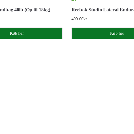
ndbag 40lb (Op til 18kg)
Reebok Studio Lateral Endur
499.00
kr.
Køb her
Køb her