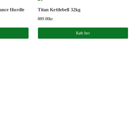
ance Hurdle
Titan Kettlebell 32kg
889.00
kr.
Køb her