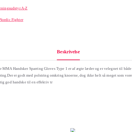
æningsudstyr A-Z
Nordic Fighter
Beskrivelse
r MMA Handsker Sparring Gloves Type 1 er af ægte læder og er velegnet til både
ring.Der er godt med polstring omkring knoerne, dog ikke helt så meget som vo
ig god handske til en effektiv tr