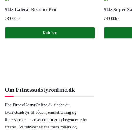
Sklz Lateral Resistor Pro
Sklz Super Sa
239.00
kr.
749.00
kr.
Køb her
Om Fitnessudstyronline.dk
Hos FitnessUdstyrOnline.dk finder du
kvalitetsudstyr til både hjemmetræning og
fitnesscenter – uanset om du er nybegynder eller
erfaren. Vi tilbyder alt fra foam rollers og