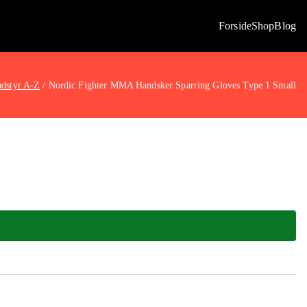
Forside
Shop
Blog
dstyr A-Z
Nordic Fighter MMA Handsker Sparring Gloves Type 1 Small