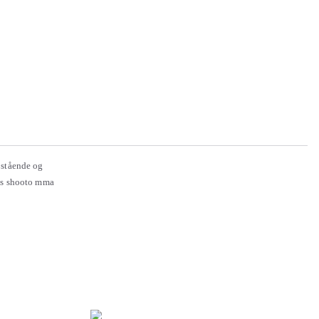
 stående og
res shooto mma