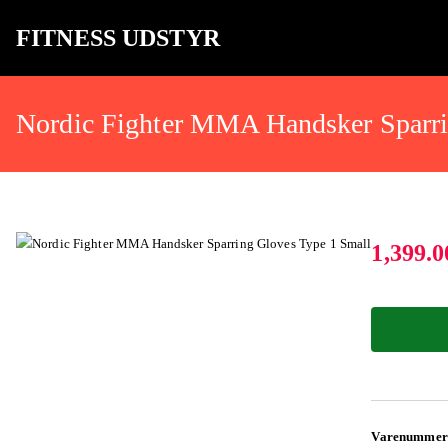
FITNESS UDSTYR
Bare endnu et fitness websted
Nordic Fighter MMA Handsker Sparri
1,399.0
Varenummer