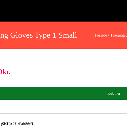
ng Gloves Type 1 Small
Forside
Træningsu
0
kr.
Køb her
 (SKU):
2f1d36f86ff1