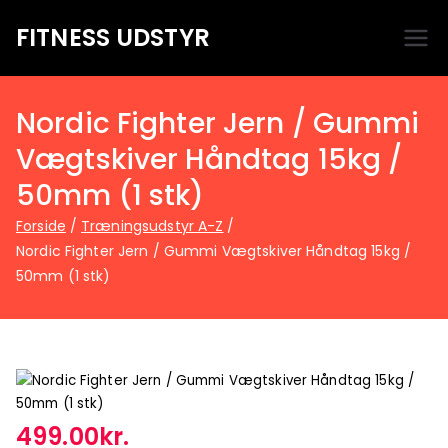
FITNESS UDSTYR
Bare endnu et fitness websted
Nordic Fighter Jern / Gummi
Vægtskiver Håndtag 15kg /
50mm (1 stk)
Forside
Træningsudstyr A-Z
Nordic Fighter Jern / Gummi Vægtskiver Håndtag 15kg /
50mm (1 stk)
499.00
kr.