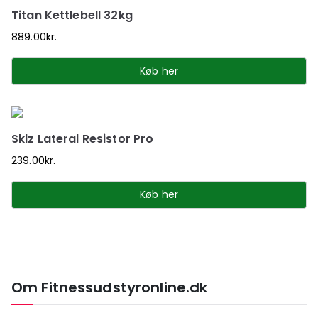
Titan Kettlebell 32kg
889.00
kr.
Køb her
Sklz Lateral Resistor Pro
239.00
kr.
Køb her
Om Fitnessudstyronline.dk