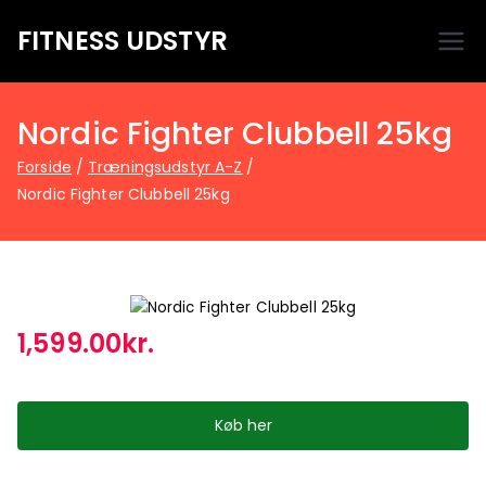
FITNESS UDSTYR
Bare endnu et fitness websted
Nordic Fighter Clubbell 25kg
Forside
Træningsudstyr A-Z
Nordic Fighter Clubbell 25kg
1,599.00
kr.
Køb her