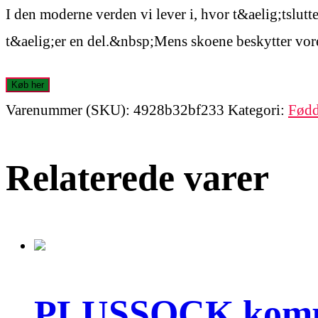
I den moderne verden vi lever i, hvor t&aelig;tslutt
t&aelig;er en del.&nbsp;Mens skoene beskytter vor
Køb her
Varenummer (SKU):
4928b32bf233
Kategori:
Fødd
Relaterede varer
PLUSSOCK kompre