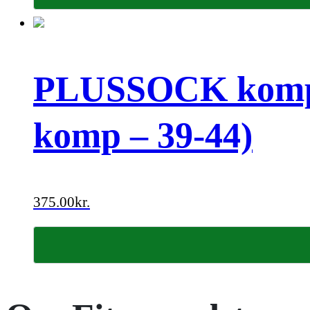
PLUSSOCK kompre
komp – 39-44)
375.00
kr.