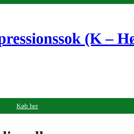
ssionssok (K – H
Køb her