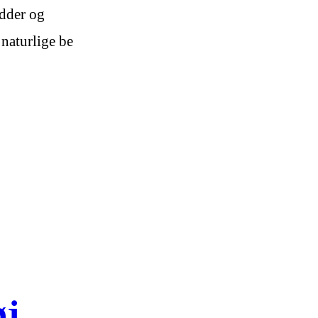
;dder og
naturlige be
øj