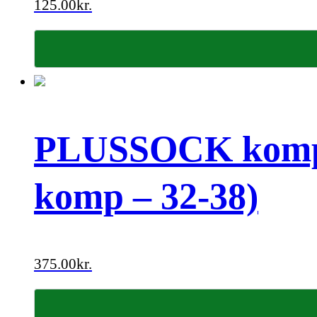
125.00
kr.
PLUSSOCK kompr
komp – 32-38)
375.00
kr.