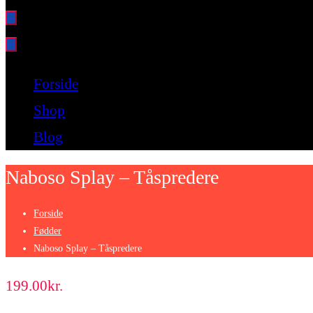
Bare endnu et fitness websted
Forside
Shop
Blog
Naboso Splay – Tåspredere
Forside
Fødder
Naboso Splay – Tåspredere
199.00
kr.