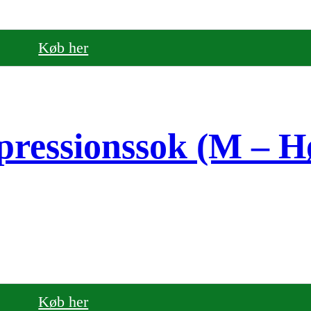
Køb her
essionssok (M – H
Køb her