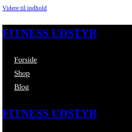
Videre til indhold
FITNESS UDSTYR
Forside
Bare endnu et fitness websted
Shop
Blog
FITNESS UDSTYR