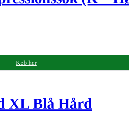
Køb her
d XL Blå Hård