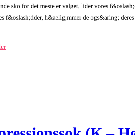
ende sko for det meste er valget, lider vores f&oslash
es f&oslash;dder, h&aelig;mmer de ogs&aring; deres 
er
ssionssok (K – H