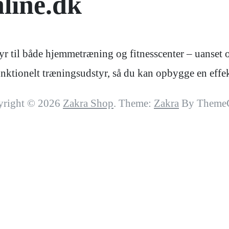
line.dk
r til både hjemmetræning og fitnesscenter – uanset om
 funktionelt træningsudstyr, så du kan opbygge en ef
yright © 2026
Zakra Shop
. Theme:
Zakra
By ThemeG