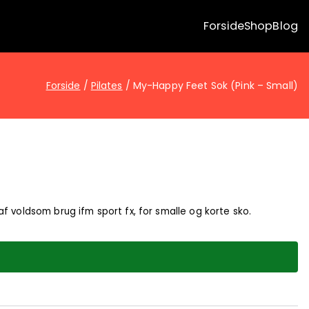
Forside
Shop
Blog
Forside
Pilates
My-Happy Feet Sok (Pink – Small)
f voldsom brug ifm sport fx, for smalle og korte sko.