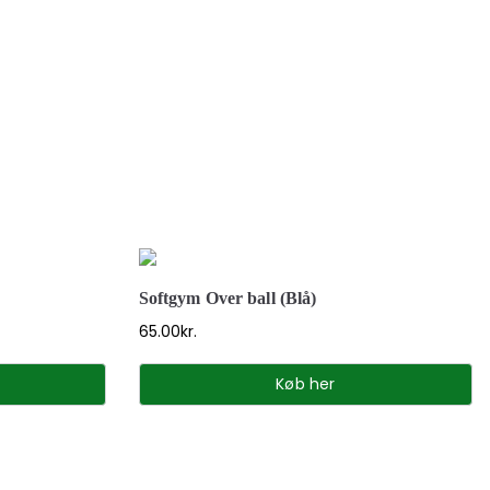
Softgym Over ball (Blå)
65.00
kr.
Køb her