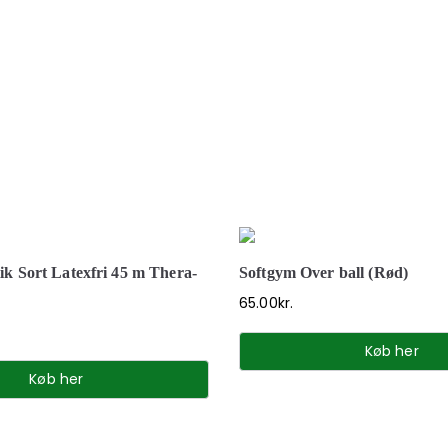
ik Sort Latexfri 45 m Thera-
Softgym Over ball (Rød)
65.00
kr.
Køb her
Køb her