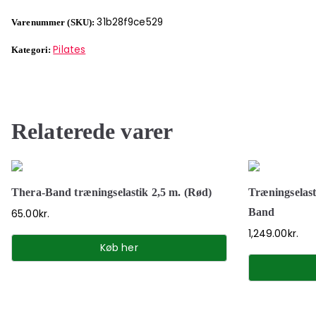
31b28f9ce529
Varenummer (SKU):
Pilates
Kategori:
Relaterede varer
Thera-Band træningselastik 2,5 m. (Rød)
Træningselast
Band
65.00
kr.
1,249.00
kr.
Køb her