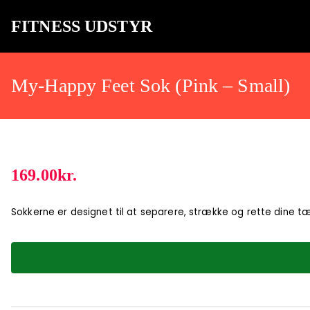
FITNESS UDSTYR
Bare endnu et fitness websted
My-Happy Feet Sok (Pink – Small)
169.00
kr.
Sokkerne er designet til at separere, strække og rette dine tæ