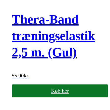
Thera-Band
træningselastik
2,5 m. (Gul)
55.00
kr.
Køb her