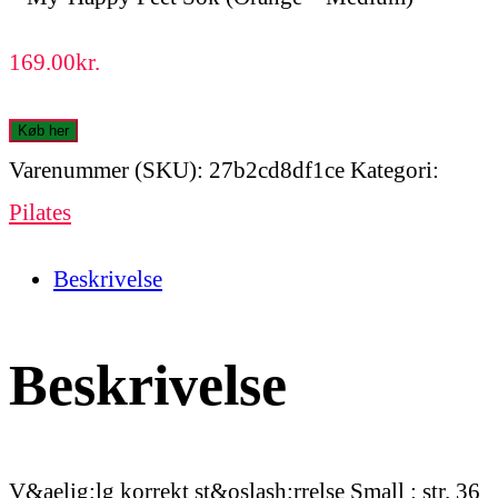
169.00
kr.
Køb her
Varenummer (SKU):
27b2cd8df1ce
Kategori:
Pilates
Beskrivelse
Beskrivelse
V&aelig;lg korrekt st&oslash;rrelse Small : str. 36