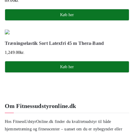
89.00
kr.
Køb her
Træningselastik Sort Latexfri 45 m Thera-Band
1,249.00
kr.
Køb her
Om Fitnessudstyronline.dk
Hos FitnessUdstyrOnline.dk finder du kvalitetsudstyr til både
hjemmetræning og fitnesscenter – uanset om du er nybegynder eller