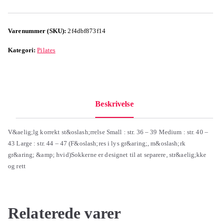
Varenummer (SKU):
2f4dbf873f14
Kategori:
Pilates
Beskrivelse
V&aelig;lg korrekt st&oslash;rrelse Small : str. 36 – 39 Medium : str. 40 –
43 Large : str. 44 – 47 (F&oslash;res i lys gr&aring;, m&oslash;rk
gr&aring; &amp; hvid)Sokkerne er designet til at separere, str&aelig;kke
og rett
Relaterede varer