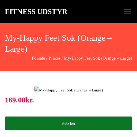
FITNESS UDSTYR
Bare endnu et fitness websted
My-Happy Feet Sok (Orange –
Large)
Forside
Pilates
My-Happy Feet Sok (Orange – Large)
169.00
kr.
Køb her